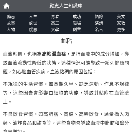
勵志人生知識庫
勵
勵志
人生
青春
成功
語錄
美文
故事
處世
高三
職場
演講
家教
人物
感恩
大學
創業
名言
更多
志
血粘
血液粘稠，也稱為
高粘滯血症
，是指血液中的成分增加，導
致血液流動性降低的狀態。這種情況可能導致一系列健康問
題，如心腦血管疾病。血液粘稠的原因包括：
不規律的生活習慣。如長期久坐、缺乏運動、作息不規律
等，這些因素會影響白細胞的功能，導致其粘附在血管壁
上。
不良飲食習慣。如高脂肪、高糖、高鹽飲食，過量攝入肉
類、油炸食品和甜食等，這些食物會導致血液中脂肪和鹽分
含量增加。