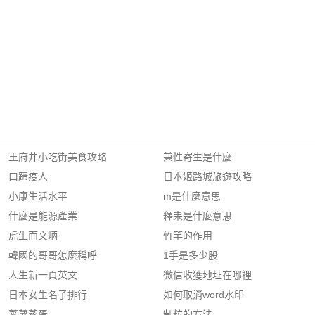
王府井小吃街美食攻略
兼性寄生是什麼
口蹄疫人
日本姬路城旅遊攻略
小康生活水平
m是什麼意思
什麼是能源產業
釋耒是什麼意思
虎生而文炳
竹竿的作用
韓國的哥哥怎麼稱呼
1手是多少股
人生新一頁英文
微信收獲地址在哪裡
日本女生名子排行
如何取消word水印
蕃薯蒸蛋
制粒的方法