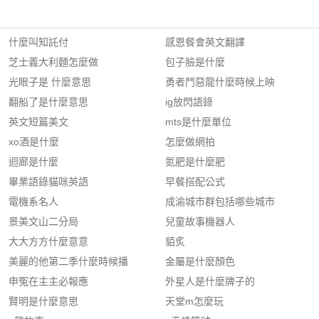
什麼叫知託付
感恩餐會英文翻譯
芝士義大利麵怎麼做
包子臉是什麼
光眼子是 什麼意思
勇者鬥惡龍什麼時候上映
翻船了是什麼意思
ig放閃語錄
英文短篇美文
mts是什麼單位
xo酒是什麼
怎麼做網拍
迴廊是什麼
氮肥是什麼肥
畢業語錄貓咪英語
早餐搭配公式
電機系名人
成渝城市群包括哪些城市
景美文山二分局
兒童故事機器人
大大方方什麼意意
貊炙
美麗的他第二季什麼時候播
金屬是什麼顏色
申冤在主主必報應
外星人是什麼牌子的
賢明是什麼意思
天堂m怎麼玩