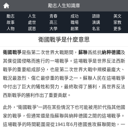
勵志人生知識庫
勵
勵志
人生
青春
成功
語錄
美文
故事
處世
高三
職場
演講
家教
人物
感恩
大學
創業
名言
更多
志
衛國戰爭是什麼意思
衛國戰爭
是指第二次世界大戰期間，
蘇聯
爲抵抗
納粹德國
及
其僕從國侵略而進行的一場戰爭。這場戰爭是世界反法西斯
戰爭的重要組成部分，也是第二次世界大戰中規模最龐大、
戰況最激烈、傷亡最慘重的戰爭之一。蘇聯人民在這場戰爭
中付出了巨大的犧牲和努力，最終取得了勝利，爲世界反法
西斯戰爭的勝利作出了重要貢獻。
此外，“衛國戰爭”一詞在某些情況下也可能被用於代指其他國
家的戰爭，但通常還是指蘇聯與納粹德國之間的這場戰爭。
這場戰爭的時間範圍是從1941年6月德國進攻蘇聯開始，一