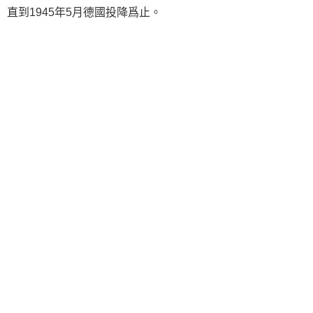
直到1945年5月德國投降爲止。