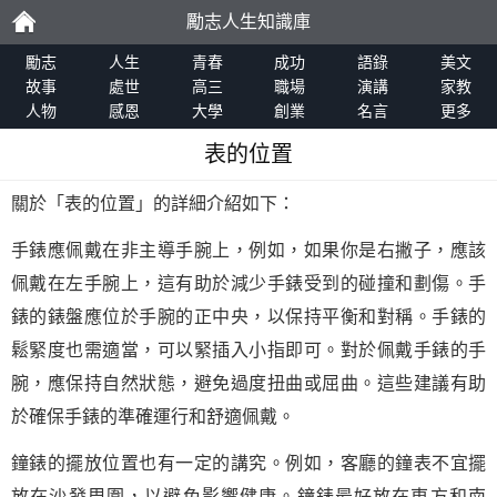
勵志人生知識庫
勵
勵志
人生
青春
成功
語錄
美文
故事
處世
高三
職場
演講
家教
人物
感恩
大學
創業
名言
更多
志
表的位置
關於「表的位置」的詳細介紹如下：
手錶應佩戴在非主導手腕上，例如，如果你是右撇子，應該
佩戴在左手腕上，這有助於減少手錶受到的碰撞和劃傷。手
錶的錶盤應位於手腕的正中央，以保持平衡和對稱。手錶的
鬆緊度也需適當，可以緊插入小指即可。對於佩戴手錶的手
腕，應保持自然狀態，避免過度扭曲或屈曲。這些建議有助
於確保手錶的準確運行和舒適佩戴。
鐘錶的擺放位置也有一定的講究。例如，客廳的鐘表不宜擺
放在沙發周圍，以避免影響健康。鐘錶最好放在東方和南