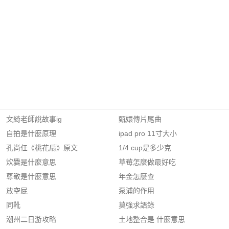
文綺老師說故事ig
甄嬛傳片尾曲
自拍是什麼原理
ipad pro 11寸大小
孔尚任《桃花扇》原文
1/4 cup是多少克
炊爨是什麼意思
草莓怎麼做最好吃
尊敬是什麼意思
年金怎麼查
放空屁
泵浦的作用
同靴
莫強求語錄
潮州二日游攻略
土地整合是 什麼意思