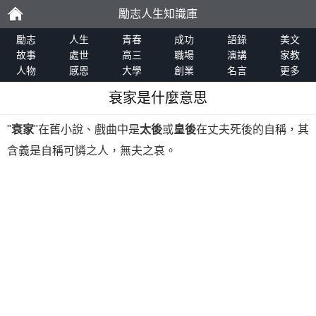
勵志人生知識庫
勵
勵志
人生
青春
成功
語錄
美文
故事
處世
高三
職場
演講
家教
人物
感恩
大學
創業
名言
更多
志
衰家是什麼意思
"
衰家
"在舊小說、戲曲中是
太後
或
皇後
在丈夫死後的自稱，其
含義是自稱可憐之人，無夫之哀。