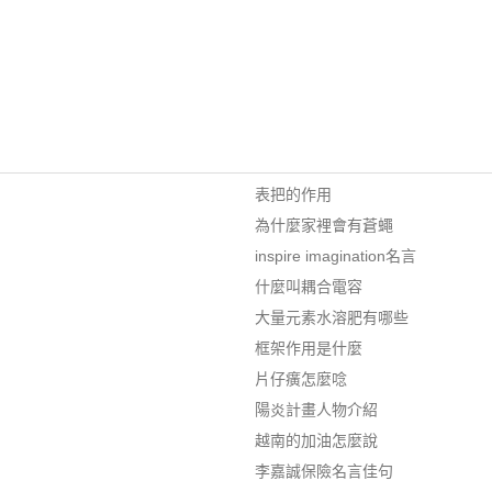
表把的作用
為什麼家裡會有蒼蠅
inspire imagination名言
什麼叫耦合電容
大量元素水溶肥有哪些
框架作用是什麼
片仔癀怎麼唸
陽炎計畫人物介紹
越南的加油怎麼說
李嘉誠保險名言佳句