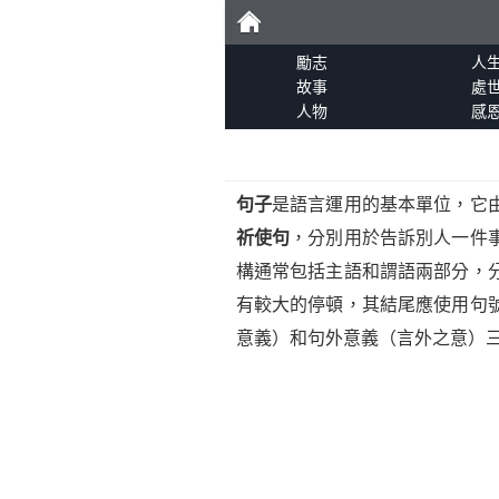
勵
勵志
人
故事
處
人物
感
志
句子
是語言運用的基本單位，它
祈使句
，分別用於告訴別人一件
構通常包括主語和謂語兩部分，
有較大的停頓，其結尾應使用句
意義）和句外意義（言外之意）