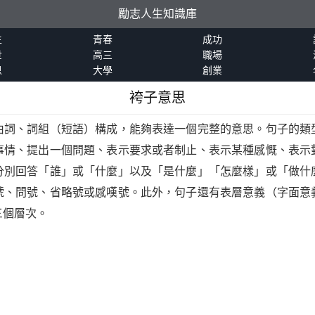
勵志人生知識庫
生
青春
成功
世
高三
職場
恩
大學
創業
袴子意思
由詞、詞組（短語）構成，能夠表達一個完整的意思。句子的類
事情、提出一個問題、表示要求或者制止、表示某種感慨、表示
分別回答「誰」或「什麼」以及「是什麼」「怎麼樣」或「做什
號、問號、省略號或感嘆號。此外，句子還有表層意義（字面意
三個層次。