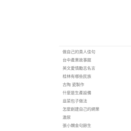
做自己的貴人佳句
台中產業故事館
英文愛情勵志名言
桂林有哪些民族
古陶 瓷製作
什麼是生產設備
韭菜包子做法
怎麼創建自己的網業
澈尿
張小嫻金句餘生