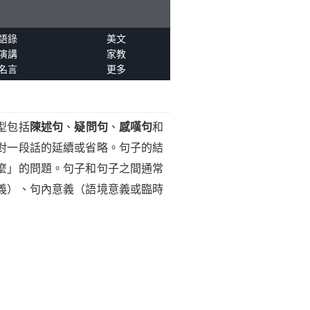
語錄
美文
演講
家教
名言
更多
型包括
陳述句
、
疑問句
、
感嘆句
和
對一段話的延續或省略。句子的結
麼」的問題。句子和句子之間通常
義）、句內意義（語境意義或臨時