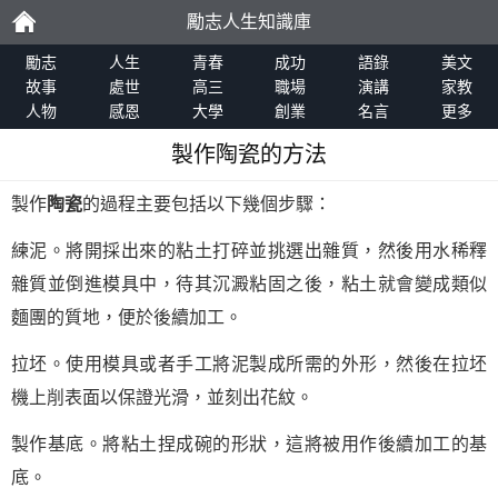
勵志人生知識庫
勵
勵志
人生
青春
成功
語錄
美文
故事
處世
高三
職場
演講
家教
人物
感恩
大學
創業
名言
更多
志
製作陶瓷的方法
製作
陶瓷
的過程主要包括以下幾個步驟：
練泥。將開採出來的粘土打碎並挑選出雜質，然後用水稀釋
雜質並倒進模具中，待其沉澱粘固之後，粘土就會變成類似
麵團的質地，便於後續加工。
拉坯。使用模具或者手工將泥製成所需的外形，然後在拉坯
機上削表面以保證光滑，並刻出花紋。
製作基底。將粘土捏成碗的形狀，這將被用作後續加工的基
底。