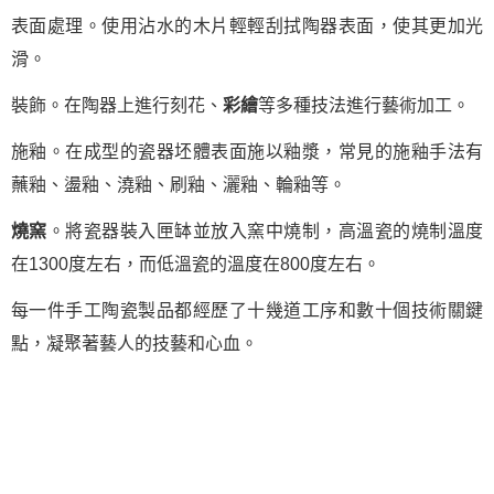
表面處理。使用沾水的木片輕輕刮拭陶器表面，使其更加光
滑。
裝飾。在陶器上進行刻花、
彩繪
等多種技法進行藝術加工。
施釉。在成型的瓷器坯體表面施以釉漿，常見的施釉手法有
蘸釉、盪釉、澆釉、刷釉、灑釉、輪釉等。
燒窯
。將瓷器裝入匣缽並放入窯中燒制，高溫瓷的燒制溫度
在1300度左右，而低溫瓷的溫度在800度左右。
每一件手工陶瓷製品都經歷了十幾道工序和數十個技術關鍵
點，凝聚著藝人的技藝和心血。