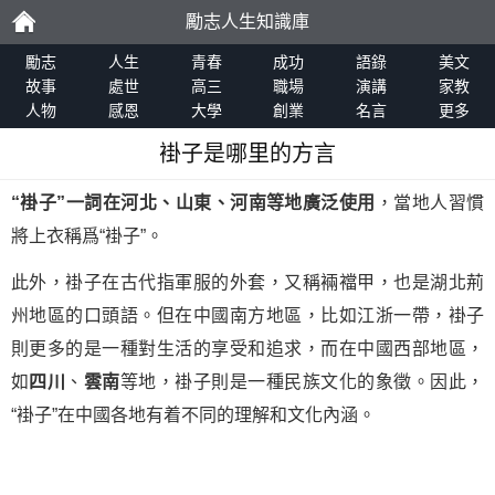
勵志人生知識庫
勵
勵志
人生
青春
成功
語錄
美文
故事
處世
高三
職場
演講
家教
人物
感恩
大學
創業
名言
更多
志
褂子是哪里的方言
“褂子”一詞在
河北
、
山東
、河南等地廣泛使用
，當地人習慣
將上衣稱爲“褂子”。
此外，褂子在古代指軍服的外套，又稱裲襠甲，也是湖北荊
州地區的口頭語。但在中國南方地區，比如江浙一帶，褂子
則更多的是一種對生活的享受和追求，而在中國西部地區，
如
四川
、
雲南
等地，褂子則是一種民族文化的象徵。因此，
“褂子”在中國各地有着不同的理解和文化內涵。