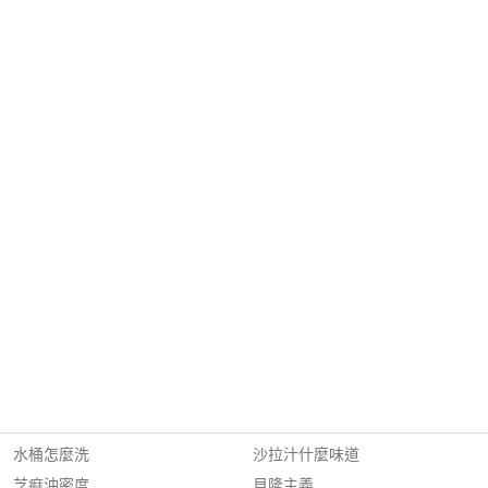
水桶怎麼洗
沙拉汁什麼味道
芝痲油密度
貝隆主義