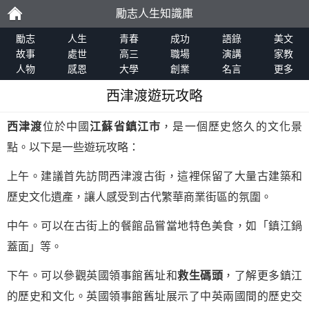
勵志人生知識庫
勵
勵志
人生
青春
成功
語錄
美文
故事
處世
高三
職場
演講
家教
人物
感恩
大學
創業
名言
更多
志
西津渡遊玩攻略
西津渡
位於中國
江蘇省
鎮江市
，是一個歷史悠久的文化景
點。以下是一些遊玩攻略：
上午。建議首先訪問西津渡古街，這裡保留了大量古建築和
歷史文化遺產，讓人感受到古代繁華商業街區的氛圍。
中午。可以在古街上的餐館品嘗當地特色美食，如「鎮江鍋
蓋面」等。
下午。可以參觀英國領事館舊址和
救生碼頭
，了解更多鎮江
的歷史和文化。英國領事館舊址展示了中英兩國間的歷史交