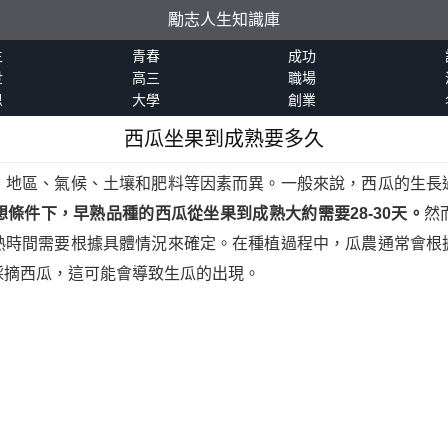
勵志人生知識庫
生
青春
成功
世
高三
職場
恩
大學
創業
西瓜坐果到成熟要多久
、地區、氣候、土壤和肥料等因素而異。一般來說，西瓜的生長
想條件下，早熟品種的西瓜從坐果到成熟大約需要28-30天。
然
熟時間需要根據具體情況來確定。在種植過程中，瓜農通常會根
採摘西瓜，這可能會導致生瓜的出現。