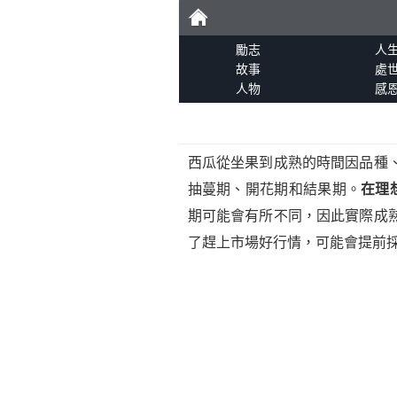
勵
勵志
人
故事
處
人物
感
志
西瓜從坐果到成熟的時間因品種
抽蔓期、開花期和結果期。
在理
期可能會有所不同，因此實際成
了趕上市場好行情，可能會提前