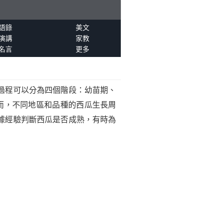
語錄
美文
演講
家教
名言
更多
過程可以分為四個階段：幼苗期、
而，不同地區和品種的西瓜生長周
據經驗判斷西瓜是否成熟，有時為