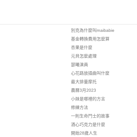
別克為什麼叫maibabie
基金轉換費用怎麼算
杏果是什麼
元貝怎麼處理
瑟曦演員
心花路放插曲叫什麼
最大排量摩托
農曆3月2023
小妹是哪裡的方言
修練方法
一則生命鬥士的故事
酒心巧克力是什麼
開始28歲人生