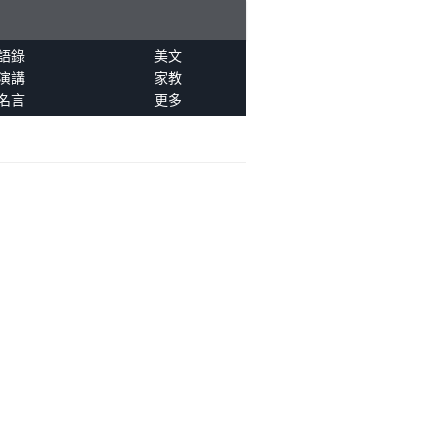
語錄
美文
演講
家教
名言
更多