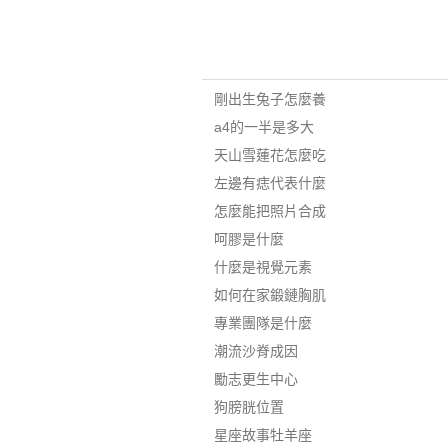
剛出生兔子怎麼養
a4的一半是多大
天山雪蓮花怎麼吃
左邊有痣代表什麼
怎麼能把照片合成
呵膠是什麼
什麼是視覺元素
如何在家鍛鏈胸肌
專業團隊是什麼
潮流沙脊成因
勵志更生中心
狗膀胱位置
星座故事牡羊座