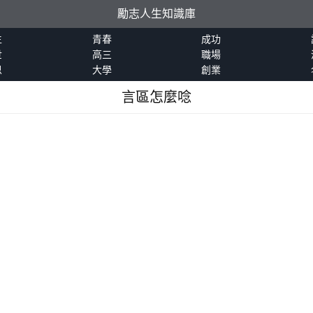
勵志人生知識庫
生
青春
成功
世
高三
職場
恩
大學
創業
言區怎麼唸