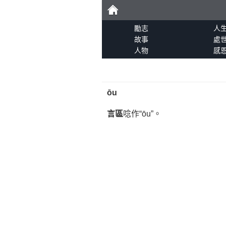
勵
勵志
人
故事
處
人物
感
志
ōu
言區
唸作“ōu”。