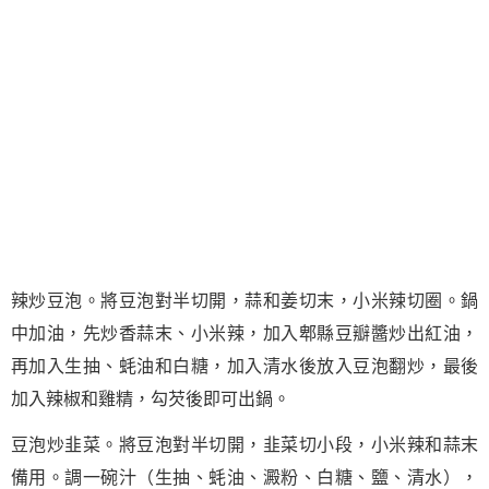
辣炒豆泡。將豆泡對半切開，蒜和姜切末，小米辣切圈。鍋
中加油，先炒香蒜末、小米辣，加入郫縣豆瓣醬炒出紅油，
再加入生抽、蚝油和白糖，加入清水後放入豆泡翻炒，最後
加入辣椒和雞精，勾芡後即可出鍋。
豆泡炒韭菜。將豆泡對半切開，韭菜切小段，小米辣和蒜末
備用。調一碗汁（生抽、蚝油、澱粉、白糖、鹽、清水），