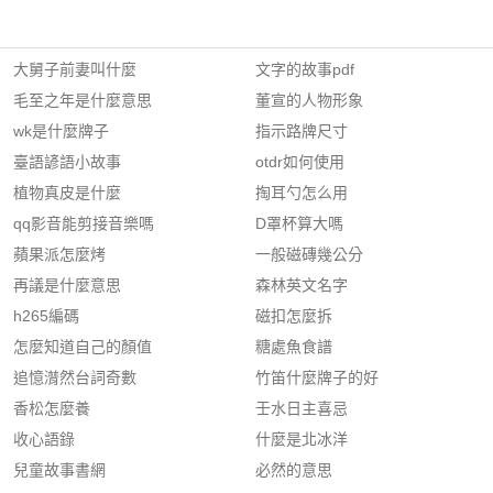
大舅子前妻叫什麼
文字的故事pdf
毛至之年是什麼意思
董宣的人物形象
wk是什麼牌子
指示路牌尺寸
臺語諺語小故事
otdr如何使用
植物真皮是什麼
掏耳勺怎么用
qq影音能剪接音樂嗎
D罩杯算大嗎
蘋果派怎麼烤
一般磁磚幾公分
再議是什麼意思
森林英文名字
h265編碼
磁扣怎麼拆
怎麼知道自己的顏值
糖處魚食譜
追憶潸然台詞奇數
竹笛什麼牌子的好
香松怎麼養
壬水日主喜忌
收心語錄
什麼是北冰洋
兒童故事書網
必然的意思