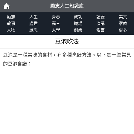
勵志人生知識庫
勵
勵志
人生
青春
成功
語錄
美文
故事
處世
高三
職場
演講
家教
人物
感恩
大學
創業
名言
更多
志
豆泡吃法
豆泡是一種美味的食材，有多種烹飪方法。以下是一些常見
的豆泡食譜：