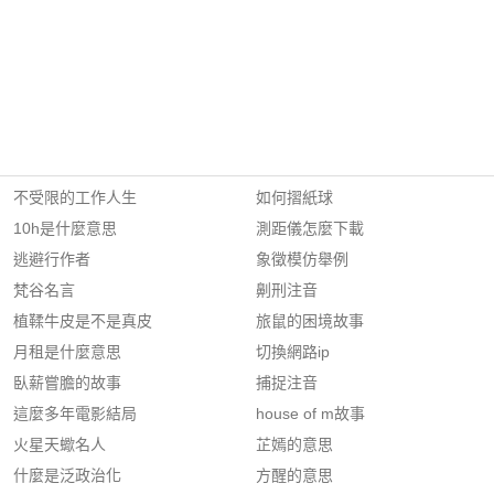
不受限的工作人生
如何摺紙球
10h是什麼意思
測距儀怎麼下載
逃避行作者
象徵模仿舉例
梵谷名言
劓刑注音
植鞣牛皮是不是真皮
旅鼠的困境故事
月租是什麼意思
切換網路ip
臥薪嘗膽的故事
捕捉注音
這麼多年電影結局
house of m故事
火星天蠍名人
芷嫣的意思
什麼是泛政治化
方醒的意思