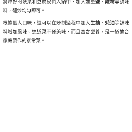
將焯好的菠菜和豆腐皮倒入鍋中，加入適量
鹽
、
雞精
等調味
料，翻炒均勻即可。
根據個人口味，還可以在炒制過程中加入
生抽
、
蚝油
等調味
料增加風味。這道菜不僅美味，而且富含營養，是一道適合
家庭製作的家常菜。