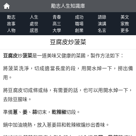
勵志人生知識庫
勵
勵志
人生
青春
成功
語錄
美文
故事
處世
高三
職場
演講
家教
人物
感恩
大學
創業
名言
更多
志
豆腐皮炒菠菜
豆腐皮
炒
菠菜
是一道美味又健康的菜餚，製作方法如下：
將菠菜洗淨，切成適當長度的段，用開水焯一下，撈出備
用。
將豆腐皮切成條或絲，有需要的話，也可以用開水焯一下，
去除豆腥味。
準備
蔥
、
姜
、
蒜
切末，
乾辣椒
切段。
鍋中加油燒熱，放入蔥姜蒜和乾辣椒煸炒出香味。