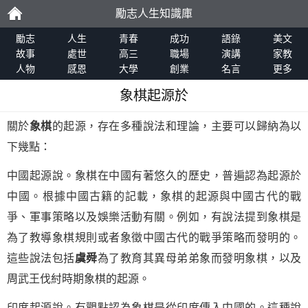
勵志人生知識庫
勵
勵志
人生
青春
成功
語錄
美文
故事
處世
高三
職場
演講
家教
人物
感恩
大學
創業
名言
更多
志
象棋起源於
關於
象棋
的起源，存在多種說法和理論，主要可以歸納為以
下幾點：
中國起源說。象棋在中國有著悠久的歷史，普遍認為起源於
中國。根據中國古籍的記載，象棋的起源與中國古代的戰
爭、軍事策略以及娛樂活動有關。例如，有說法提到象棋是
為了教導象棋規則或者象徵中國古代的戰爭策略而發明的。
這些說法包括
虞舜
為了教育其異母弟弟象而發明象棋，以及
周武王伐紂時期象棋的起源。
印度起源說。有觀點認為象棋是從印度傳入中國的。這種說