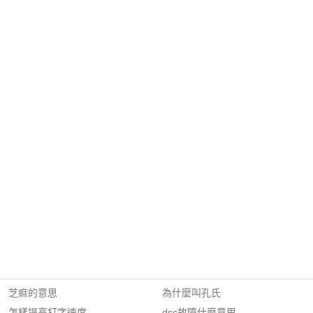
芝痲的意思
為什麼叫孔氏
怎樣提高打字速度
dsc故障什麼意思