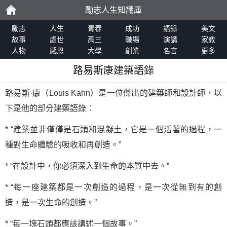
勵志人生知識庫
勵
勵志
人生
青春
成功
語錄
美文
故事
處世
高三
職場
演講
家教
人物
感恩
大學
創業
名言
更多
志
路易斯康建築語錄
路易斯·康（Louis Kahn）是一位傑出的建築師和設計師，以
下是他的部分建築語錄：
* “建築並非僅僅是石頭和混凝土，它是一個活著的過程，一
種對生命體驗的吸收和再創造。”
* “在設計中，你必須深入到生命的本質中去。”
* “每一座建築都是一次創造的過程，是一次從無到有的創
造，是一次生命的創造。”
* “每一塊石頭都應該講述一個故事。”