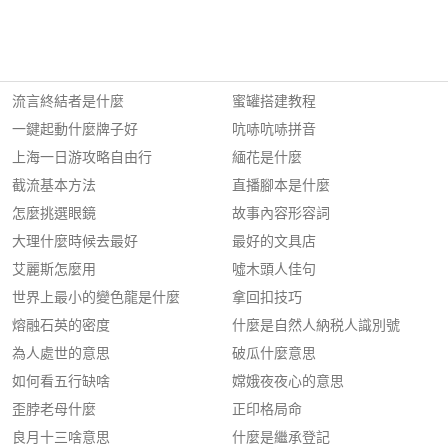
流言終結者是什麼
蜜罐搭建教程
一鍵起動什麼牌子好
吭哧吭哧拼音
上海一日游攻略自由行
緬花是什麼
截流基本方法
直播腳本是什麼
怎麼挑選眼鏡
故事內容形容詞
大理什麼時候去最好
最好的文具店
艾麗斯怎麼用
噓木頭人佳句
世界上最小的變色龍是什麼
拿回扣技巧
熔融石英的密度
什麼是自然人納税人識別號
為人處世的意思
破瓜什麼意思
如何看五行缺啥
嫦娥夜夜心的意思
歪脖老母什麼
正印格局命
良月十三啥意思
什麼是繼承登記