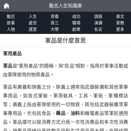
勵志人生知識庫
勵
勵志
人生
青春
成功
語錄
美文
故事
處世
高三
職場
演講
家教
人物
感恩
大學
創業
名言
更多
志
軍品是什麼意思
軍用產品
軍品
是“軍用產品”的簡稱，與“民品”相對，指用於軍事活動或
由軍隊使用的物質產品。
軍品有廣義和狹義之分，狹義上通常指武器裝備和其他軍事
專用品，如各式軍裝、軍用裝具、工具、軍銜、軍種標誌
等；廣義上指由軍隊使用的一切物資，既包括武器裝備等軍
事專用品，也包括食品、
藥品
、
油料
和機電產品等軍民通用
品。軍品還可以按消費方式分爲一次性消費品和多次性消費
品，按軍品用途分爲作戰手段和生活用品兩大類。在現代國