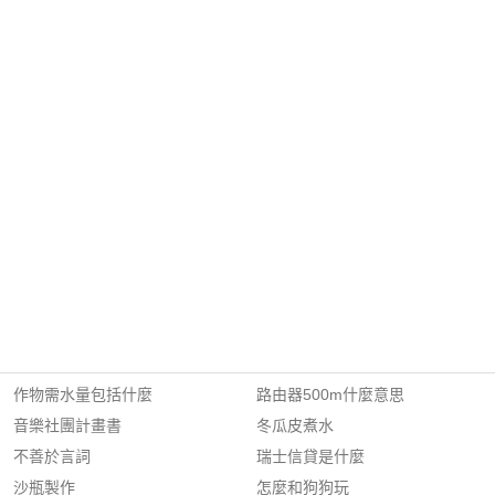
作物需水量包括什麼
路由器500m什麼意思
音樂社團計畫書
冬瓜皮煮水
不善於言詞
瑞士信貸是什麼
沙瓶製作
怎麼和狗狗玩