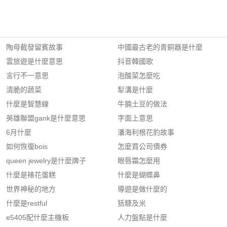
陶母截發留賓故事
中國最古老的青銅器是什麼
雲旅遊是什麼意思
抖音韓國歌
言行不一意思
泡酸菜怎麼吃
清脆的蔬菜
犁溝是什麼
什麼是智慧線
牛腩土豆的做法
英雄聯盟gank是什麼意思
字面上意思
6月什麼
潘海利根花豹故事
如何恢復bois
怎麼買公司債券
queen jewelry是什麼牌子
眼唇霜怎麼用
什麼是裱花蛋糕
什麼是蝴蝶鼻
世界神秘的地方
導遊是做什麼的
什麼是restful
狧糠及米
e5405配什麼主機板
人力盤點是什麼