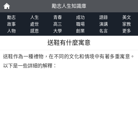
勵志人生知識庫
勵
勵志
人生
青春
成功
語錄
美文
故事
處世
高三
職場
演講
家教
人物
感恩
大學
創業
名言
更多
志
送鞋有什麼寓意
送鞋作為一種禮物，在不同的文化和情境中有著多重寓意。
以下是一些詳細的解釋：