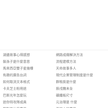
湖邊故事心得感想
網路成癮解決方法
裝孫子是什麼意思
流程建模方法
馬來西亞雙子星幾樓
天命故事多人
有趣的廣告台詞
現代企業管理制度是什麼
如何取消文本格式
群租房是什麼
卡夫芝士粉用途
辰戌醜未全
巴斯光年怎麼玩
礦纖板尺寸
迷你特攻隊成員
元治理是 什麼