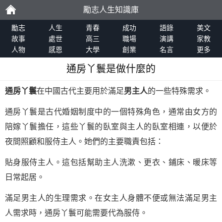
勵志人生知識庫
勵
勵志
人生
青春
成功
語錄
美文
故事
處世
高三
職場
演講
家教
人物
感恩
大學
創業
名言
更多
志
通房丫鬟是做什麼的
通房丫鬟
在中國古代主要用於滿足
男主人
的一些特殊需求。
通房丫鬟是古代婚姻制度中的一個特殊角色，通常由女方的
陪嫁丫鬟擔任，這些丫鬟的臥室與主人的臥室相連，以便於
夜間照顧和服侍主人。她們的主要職責包括：
貼身服侍主人。這包括幫助主人洗漱、更衣、鋪床、暖床等
日常起居。
滿足男主人的生理需求。在女主人身體不便或無法滿足男主
人需求時，通房丫鬟可能需要代為服侍。