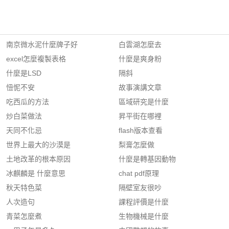
南京微水泥什麼牌子好
白雲湖怎麼去
excel怎麼複製表格
什麼是爽身粉
什麼是LSD
隔斜
忸怩不安
故事演講文章
吃西瓜的方法
區域研究是什麼
炒白菜做法
昇平街在哪裡
天同不化忌
flash版本查看
世界上最大的沙漠是
梨膏怎麼做
土地改革的根本原因
什麼是轉基因動物
冰麒麟是 什麼意思
chat pdf原理
秋天特色菜
隔壁室友很吵
人次造句
課程評價是什麼
青菜怎麼煮
生物機械是什麼