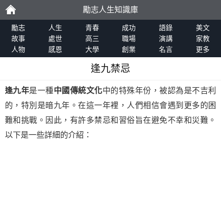
勵志人生知識庫
勵
勵志
人生
青春
成功
語錄
美文
故事
處世
高三
職場
演講
家教
人物
感恩
大學
創業
名言
更多
志
逢九禁忌
逢九年
是一種
中國傳統文化
中的特殊年份，被認為是不吉利
的，特別是暗九年。在這一年裡，人們相信會遇到更多的困
難和挑戰。因此，有許多禁忌和習俗旨在避免不幸和災難。
以下是一些詳細的介紹：