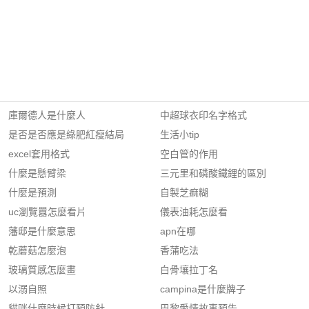
庫爾德人是什麼人
中超球衣印名字格式
是否是否應是綠肥紅瘦結局
生活小tip
excel套用格式
空白管的作用
什麼是懸臂梁
三元里和磷酸鐵鋰的區別
什麼是預測
自製芝痲糊
uc瀏覽囂怎麼看片
儀表油耗怎麼看
藩邸是什麼意思
apn在哪
乾蘑菇怎麼泡
香蒲吃法
玻璃質感怎麼畫
白骨壤拉丁名
以溺自照
campina是什麼牌子
貓咪什麼時候打預防針
巴黎愛情故事預告