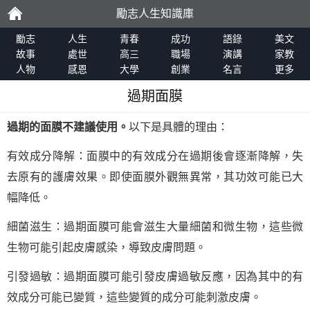
勵志人生知識庫
勵
勵志
人生
青春
成功
語錄
美文
故事
處世
高三
職場
演講
家教
人物
感恩
大學
創業
名言
更多
志
過期面膜
過期的面膜不建議使用。
以下是具體的理由：
有效成分降解：面膜中的有效成分在過期後會逐漸降解，失
去原有的護膚效果。即使面膜外觀無異常，其功效可能已大
幅降低。
細菌滋生：過期面膜可能會滋生大量細菌和微生物，這些微
生物可能引起皮膚感染，導致皮膚問題。
引發過敏：過期面膜可能引發皮膚過敏反應，因為其中的有
效成分可能已變質，這些變質的成分可能刺激皮膚。