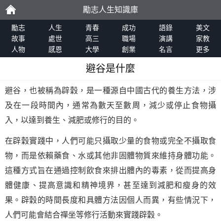
勵志人生知識庫
勵
勵志
人生
青春
成功
語錄
美文
故事
處世
高三
職場
演講
家教
人物
感恩
大學
創業
名言
更多
志
避谷是什麼
避谷，也被稱為辟穀，是一種源自中國古代的養生方法，涉
及在一段時間內，通常為數天至數周，減少或停止食物攝
入，以達到養生、減肥或修行的目的。
在辟穀實踐中，人們可能只攝取少量的食物或完全不攝取食
物，而是依賴藥食、水或其他非固體物質來維持身體功能。
這種方式旨在通過控制飲食來排出體內的毒素，從而提高身
體健康、提高意識和精神境界，甚至達到減肥和瘦身的效
果。辟穀的時間長度和具體方法因個人而異，有些情況下，
人們可能會結合禪坐等修行活動來實踐辟穀。