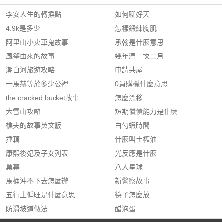
李安人生的轉捩點
如何聊好天
4.9k是多少
怎樣鍛練胸肌
阿里山小火車鬼故事
承翰是什麼意思
風箏由來的故事
幾年潤一次二月
潮白河旅遊攻略
申請共屋
一馬赫等於多少公裡
0員購機什麼意思
the cracked bucket故事
怎麼漂移
大雪山攻略
短期償債能力是什麼
樵夫的故事英文版
白勺蝦時間
捶藕
什麼叫土榨油
康熙後妃及子女列表
光反應是什麼
巢幕
八大星球
馬桶沖不下去怎麼辦
新警察故事
五行土偏旺是什麼意思
筷子怎麼放
防滑坡道做法
醋泡蛋