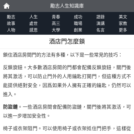
勵志人生知識庫
勵
勵志
人生
青春
成功
語錄
美文
故事
處世
高三
職場
演講
家教
人物
感恩
大學
創業
名言
更多
志
酒店門怎麼鎖
鎖住酒店房間門的方法有多種，以下是一些常見的技巧：
反鎖旋鈕。大多數酒店房間的門都會配備反鎖旋鈕，關門後
將其激活，可以防止門外的人用鑰匙打開門，但這種方式不
能提供絕對安全，因爲如果外人擁有正確的鑰匙，仍然可以
進入。
防盜鏈
。一些酒店房間會配備防盜鏈，關門後將其激活，可
以進一步增加安全性。
椅子或衣架阻門。可以使用椅子或衣架抵住門把手，這樣從