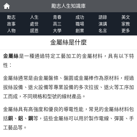
勵志人生知識庫
勵
勵志
人生
青春
成功
語錄
美文
故事
處世
高三
職場
演講
家教
人物
感恩
大學
創業
名言
更多
志
金屬絲是什麼
金屬絲
是一種通過特定工藝加工的金屬材料，具有以下特
性：
金屬絲通常是由金屬盤條、盤園或金屬棒作為原材料，經過
拔絲設備、退火設備等專業設備的多次拉拔、退火等工序加
工而成，不同規格和型號的線材產品。
金屬絲具有高強度和優良的導電性能，常見的金屬絲材料包
括
銅
、
鋁
、
鋼
等，這些金屬絲可以用於製作電線、彈簧、手
工藝品等。