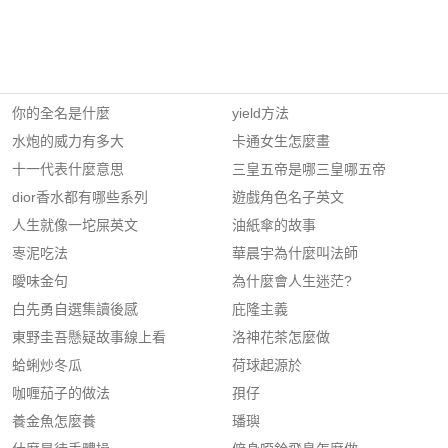
你的全名是什麼
yield方法
水炮的威力有多大
卡通女生怎麼畫
十一代表什麼意思
三皇五帝是哪三皇哪五帝
dior香水都有哪些系列
遊戲角色名子英文
人生就像一坨屎英文
油紙傘的故事
栆泥吃法
華晨宇為什麼叫法師
曖味金句
為什麼會人生迷茫?
白先勇自選集讀後感
庇隆主義
東野圭吾懸疑故事線上看
洛神花茶怎麼做
蛤蜊炒冬瓜
荷球起源於
咖喱茄子的做法
孭仔
養金魚怎麼養
璠璵