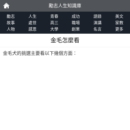
勵志人生知識庫
勵
勵志
人生
青春
成功
語錄
美文
故事
處世
高三
職場
演講
家教
人物
感恩
大學
創業
名言
更多
志
金毛怎麼看
金毛犬的挑選主要看以下幾個方面：