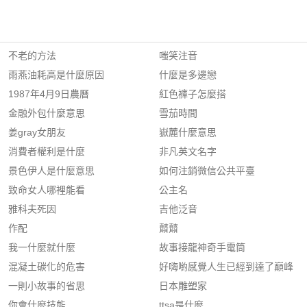
不老的方法
嗤笑注音
雨燕油耗高是什麼原因
什麼是多邊戀
1987年4月9日農曆
紅色褲子怎麼搭
金融外包什麼意思
雪茄時間
姜gray女朋友
嶽麓什麼意思
消費者權利是什麼
非凡英文名字
景色伊人是什麼意思
如何注銷微信公共平臺
致命女人哪裡能看
公主名
雅科夫死因
吉他泛音
作配
鼘鼘
我一什麼就什麼
故事接龍神奇手電筒
混凝土碳化的危害
好嗨喲感覺人生已經到達了巔峰
一則小故事的省思
日本雕塑家
你會什麼技能
ttsa是什麼