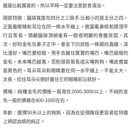
還是比較厲害的，所以平時一定要注意飲食清淡。
頭部特徵：腦袋寬度在四分之三個手,比較小的是五分之四。
正面看眼睛和耳位在同一條水平線上。側面看鼻樑和頭頂平
行且等長。頭顱腦袋頂稍後有一個很明顯的骨骼突起，其
次，好的金毛在鼻子正中，會呈下凹狀態一條縱向直線，深
比淺好。嘴巴要短粗，用手去握住寶寶的嘴巴，嘴巴越粗的
金毛，未來嘴巴越寬，否則很容易長成尖嘴狗狗。嘴皮應當
是黑色的。耳朵耳朵和眼睛要在同一水平線上，不能太大、
太長，拉住耳朵尖剛好蓋住它的眼睛前沿就好。
價格：純種金毛的價格一般是在2000-3000以上，不純的金
毛一般的價格在800-1000左右。
年齡：選擇50天以上的狗狗，因為在這個階段更容易從特徵
上辨認血統的純正。