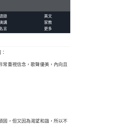
語錄
美文
演講
家教
名言
更多
紹：
非常重視信念，歌聲優美，內向且
頑固，但又因為渴望和諧，所以不