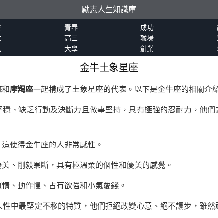
勵志人生知識庫
生
青春
成功
世
高三
職場
恩
大學
創業
金牛土象星座
座
和
摩羯座
一起構成了土象星座的代表。以下是金牛座的相關介
平穩、缺乏行動及決斷力且做事堅持，具有極強的忍耐力，他們
，這使得金牛座的人非常感性。
優美、剛毅果斷，具有極溫柔的個性和優美的感覺。
懶惰、動作慢、占有欲強和小氣愛錢。
人性中最堅定不移的特質，他們拒絕改變心意、絕不讓步，雖然