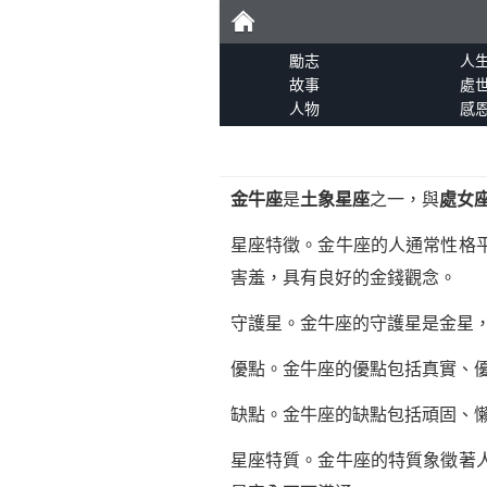
勵
勵志
人
故事
處
人物
感
志
金牛座
是
土象星座
之一，與
處女
星座特徵。金牛座的人通常性格
害羞，具有良好的金錢觀念。
守護星。金牛座的守護星是金星
優點。金牛座的優點包括真實、
缺點。金牛座的缺點包括頑固、
星座特質。金牛座的特質象徵著