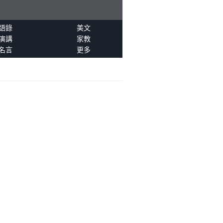
語錄
美文
演講
家教
名言
更多