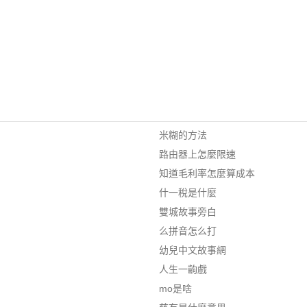
米糊的方法
路由器上怎麼限速
知道毛利率怎麼算成本
什一稅是什麼
雙城故事旁白
么拼音怎么打
幼兒中文故事網
人生一齣戲
mo是啥