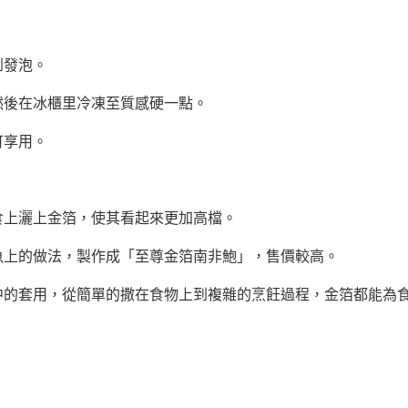
到發泡。
然後在冰櫃里冷凍至質感硬一點。
可享用。
食上灑上金箔，使其看起來更加高檔。
魚上的做法，製作成「至尊金箔南非鮑」，售價較高。
中的套用，從簡單的撒在食物上到複雜的烹飪過程，金箔都能為