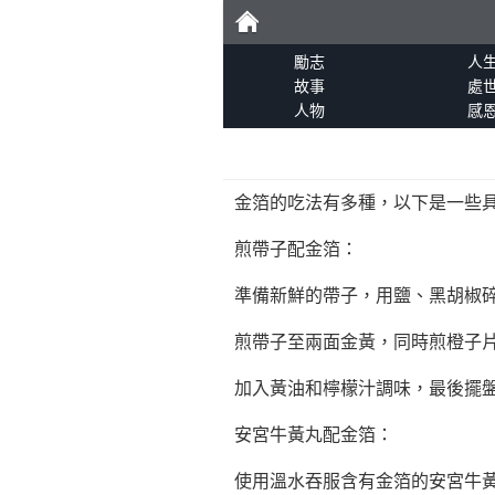
勵
勵志
人
故事
處
人物
感
志
金箔的吃法有多種，以下是一些
煎帶子配金箔：
準備新鮮的帶子，用鹽、黑胡椒碎
煎帶子至兩面金黃，同時煎橙子
加入黃油和檸檬汁調味，最後擺
安宮牛黃丸配金箔：
使用溫水吞服含有金箔的安宮牛