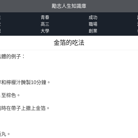
勵志人生知識庫
生
青春
成功
世
高三
職場
恩
大學
創業
金箔的吃法
具體的例子：
和檸檬汁醃製10分鐘。
片至棕色。
盤時在帶子上撒上金箔。
黃丸。