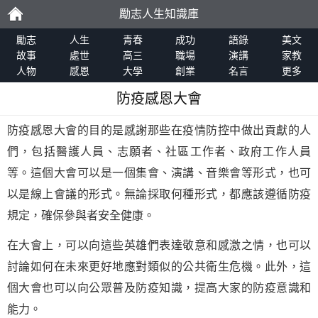
勵志人生知識庫
勵
勵志
人生
青春
成功
語錄
美文
故事
處世
高三
職場
演講
家教
人物
感恩
大學
創業
名言
更多
志
防疫感恩大會
防疫感恩大會的目的是感謝那些在疫情防控中做出貢獻的人
們，包括醫護人員、志願者、社區工作者、政府工作人員
等。這個大會可以是一個集會、演講、音樂會等形式，也可
以是線上會議的形式。無論採取何種形式，都應該遵循防疫
規定，確保參與者安全健康。
在大會上，可以向這些英雄們表達敬意和感激之情，也可以
討論如何在未來更好地應對類似的公共衛生危機。此外，這
個大會也可以向公眾普及防疫知識，提高大家的防疫意識和
能力。