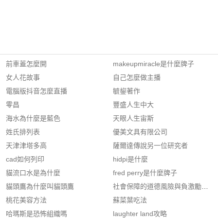
前車蓋怎麼開
makeupmiracle是什麼牌子
女人花故事
自己怎麼做主播
電腦版抖音怎麼直播
毓鋆著作
零昌
豐盛人生中大
海水為什麼是藍色
天眼人生宙斯
姓氏排列表
優美文具有限公司
天津津塔多高
薩爾達傳說另一位研究者
cad如何列印
hidpi是什麼
貓流口水是為什麼
fred perry是什麼牌子
貓頭鷹為什麼叫貓頭鷹
社會保障的道德風險與負激勵問題
桃花美容方法
蘇菜葉吃法
哈瑪斯是恐怖組織嗎
laughter land攻略