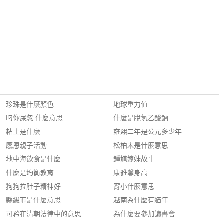
珍珠是什麼顏色
地球重力值
叼你屎忽 什麼意思
什麼是脫氫乙酸鈉
粘土是什麼
雍熙二年是公元多少年
感恩親子活動
松柏木是什麼意思
地中海飲食是什麼
鍾馗嫁妹故事
什麼是均衡教育
康雅馨身高
狗狗拉肚子精神好
宵小什麼意思
縣級市是什麼意思
越南為什麼有貓年
可矜在清朝法律中的意思
為什麼要參加讀書會