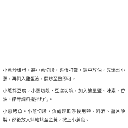
小蔥炒雞蛋。將小蔥切段，雞蛋打散，鍋中放油，先煸炒小
蔥，再倒入雞蛋液，翻炒至熟即可。
小蔥拌豆腐。小蔥切段，豆腐切塊，加入適量鹽、味素、香
油、醋等調料攪拌均勻。
小蔥烤魚。小蔥切段，魚處理乾淨後用鹽、料酒、薑片醃
製，然後放入烤箱烤至金黃，撒上小蔥段。