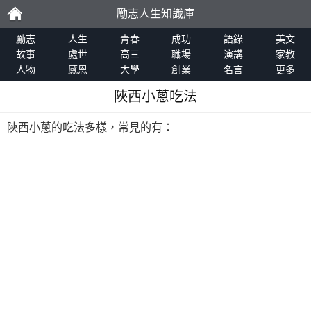
勵志人生知識庫
勵
勵志
人生
青春
成功
語錄
美文
故事
處世
高三
職場
演講
家教
人物
感恩
大學
創業
名言
更多
志
陜西小蔥吃法
陝西小蔥的吃法多樣，常見的有：