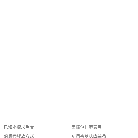
已知座標求角度
表情包什麼意思
消費卷發放方式
明四喜是陜西菜嗎