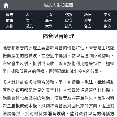
勵志人生知識庫
勵
勵志
人生
青春
成功
語錄
美文
故事
處世
高三
職場
演講
家教
人物
感恩
大學
創業
名言
更多
志
隔音吸音原理
隔音和吸音的原理主要基於聲音的傳播特性，聲音是由物體
振動產生的機械波，在空氣中傳播。當聲音遇到障礙物時，
它會發生反射、折射或吸收。隔音技術利用這些特性，通過
阻止或降低聲音的傳播，實現隔離和減少噪音的效果。
吸音材料能夠吸收聲音波動，阻止其傳播，
泡沫
、
纖維板
和
厚重的
布料
都是常見的吸音材料。當聲波通過這些材料時，
能量會轉化為微弱的熱能，使聲音減弱甚至消失。反射材料
如
金屬板
或
硬木板
，能夠將聲音反射回原來的方向，阻止其
繼續傳播。折射材料如
隔音玻璃
，能夠改變聲音的傳播方