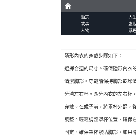
勵
勵志
人
故事
處
人物
感
志
隱形內衣的穿戴步驟如下：
選擇合適的尺寸。確保隱形內衣
清潔胸部。穿戴前保持胸部乾燥
分清左右杯。區分內衣的左右杯
穿戴。在鏡子前，將罩杯外翻，
調整。輕輕調整罩杯位置，確保
固定。確保罩杯緊貼胸部，如果