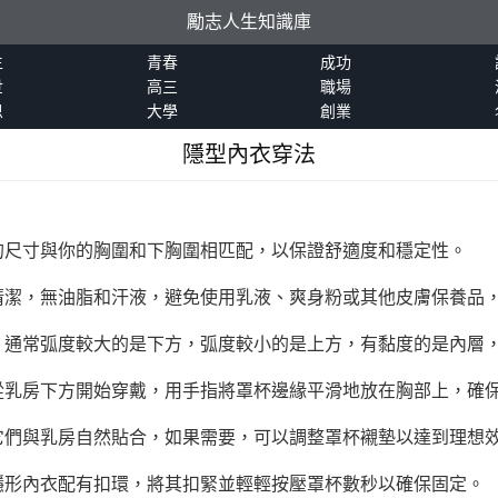
勵志人生知識庫
生
青春
成功
世
高三
職場
恩
大學
創業
隱型內衣穿法
的尺寸與你的胸圍和下胸圍相匹配，以保證舒適度和穩定性。
清潔，無油脂和汗液，避免使用乳液、爽身粉或其他皮膚保養品
，通常弧度較大的是下方，弧度較小的是上方，有黏度的是內層
從乳房下方開始穿戴，用手指將罩杯邊緣平滑地放在胸部上，確
它們與乳房自然貼合，如果需要，可以調整罩杯襯墊以達到理想
隱形內衣配有扣環，將其扣緊並輕輕按壓罩杯數秒以確保固定。