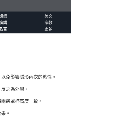
語錄
美文
演講
家教
名言
更多
，以免影響隱形內衣的粘性。
，反之為外層。
保兩邊罩杯高度一致。
效果。