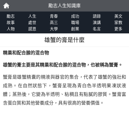
勵志人生知識庫
勵
勵志
人生
青春
成功
語錄
美文
故事
處世
高三
職場
演講
家教
人物
感恩
大學
創業
名言
更多
志
雄蟹的膏是什麼
精巢和配合腺的混合物
雄蟹的膏主要是其精巢和配合腺的混合物，也被稱為蟹膏。
蟹膏是雄蟹精囊的精液與器官的集合，代表了雄蟹的強壯和
成熟。在自然狀態下，蟹膏呈現為青白色半透明果凍狀液
體；蒸熟後，它變為半透明、粘稠且有點膩的膠質。蟹膏富
含蛋白質和其他營養成分，具有很高的營養價值。