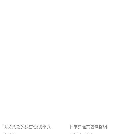
忠犬八公的故事/忠犬小八
什麼是無形資產攤銷