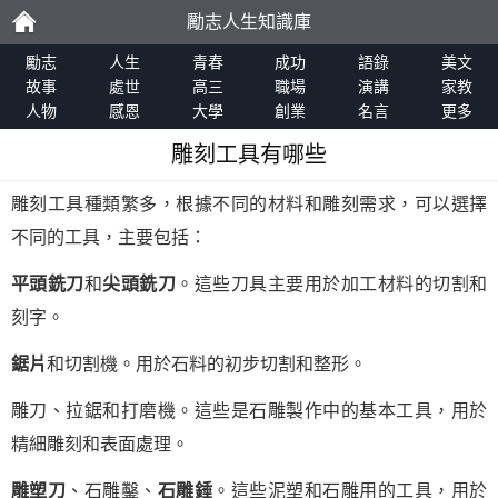
勵志人生知識庫
勵
勵志
人生
青春
成功
語錄
美文
故事
處世
高三
職場
演講
家教
人物
感恩
大學
創業
名言
更多
志
雕刻工具有哪些
雕刻工具種類繁多，根據不同的材料和雕刻需求，可以選擇
不同的工具，主要包括：
平頭銑刀
和
尖頭銑刀
。這些刀具主要用於加工材料的切割和
刻字。
鋸片
和切割機。用於石料的初步切割和整形。
雕刀、拉鋸和打磨機。這些是石雕製作中的基本工具，用於
精細雕刻和表面處理。
雕塑刀
、石雕鑿、
石雕錘
。這些泥塑和石雕用的工具，用於