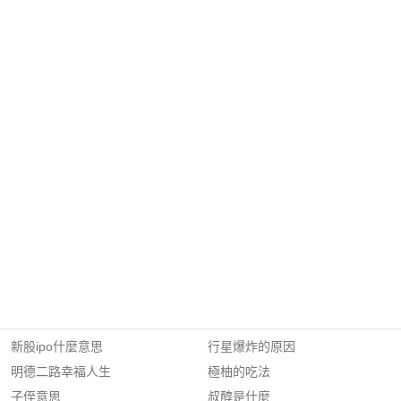
新股ipo什麼意思
行星爆炸的原因
明德二路幸福人生
極柚的吃法
子侄意思
叔醇是什麼