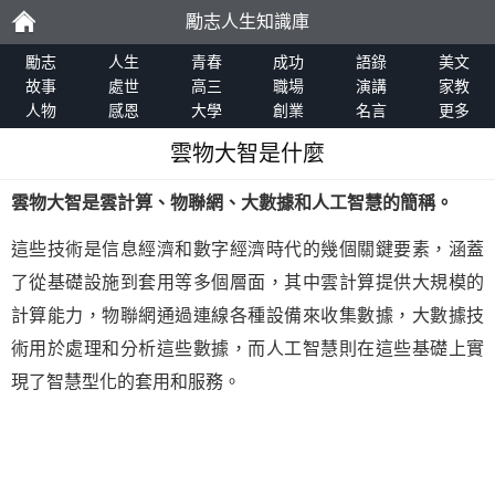
勵志人生知識庫
勵
勵志
人生
青春
成功
語錄
美文
故事
處世
高三
職場
演講
家教
人物
感恩
大學
創業
名言
更多
志
雲物大智是什麼
雲物大智是雲計算、物聯網、大數據和人工智慧的簡稱。
這些技術是信息經濟和數字經濟時代的幾個關鍵要素，涵蓋
了從基礎設施到套用等多個層面，其中雲計算提供大規模的
計算能力，物聯網通過連線各種設備來收集數據，大數據技
術用於處理和分析這些數據，而人工智慧則在這些基礎上實
現了智慧型化的套用和服務。