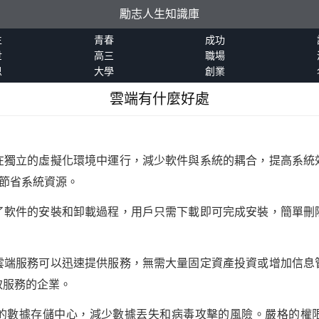
勵志人生知識庫
生
青春
成功
世
高三
職場
恩
大學
創業
雲端有什麼好處
：
在獨立的虛擬化環境中運行，減少軟件與系統的耦合，提高系統
，節省系統資源。
了軟件的安裝和卸載過程，用戶只需下載即可完成安裝，簡單刪
雲端服務可以迅速提供服務，無需大量固定資產投資或增加信息
取服務的企業。
的數據存儲中心，減少數據丟失和病毒攻擊的風險。嚴格的權