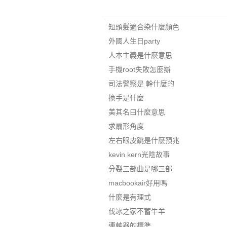
短頭髮適合染什麼顏色
外國人生日party
人本主義是什麼意思
手機root失敗怎麼辦
司法警察是 幹什麼的
換手是什麼
美其名曰什麼意思
求扇形角度
左右眼皮跳是什麼預兆
kevin kern光陰故事
分裂三部曲是哪三部
macbookair好用嗎
什麼是有理式
伐冰之家不蓄牛羊
連軸器的標準