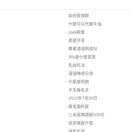
如何管理群
什麼可以代替牛油
ctab原理
房屋共享
酵素澄清劑成份
30s是什麼意思
乳扇吃法
溜溜梅成分表
什麼是短跑
半生緣名言
2012年7月20日
磨毛面料是
三毛經典語錄100句
拾音器是什麼
胡亥生母