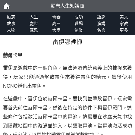
勵志人生知識庫
勵
勵志
人生
青春
成功
語錄
美文
故事
處世
高三
職場
演講
家教
人物
感恩
大學
創業
名言
更多
志
雷伊哪裡抓
赫爾卡星
雷伊
是遊戲中的一個角色，無法通過傳統意義上的捕捉來獲
得，玩家只能通過擊敗雷伊來獲得雷伊的精元，然後使用
NONO孵化出雷伊。
在遊戲中，雷伊位於赫爾卡星。要找到並擊敗雷伊，玩家需
要首先前往赫爾卡星，然後在特定的條件下與雷伊戰鬥。這
些條件包括激活赫爾卡星中的電池，這需要在沙塵天氣中找
到隱藏地圖中的漩渦並進入，以獲取電池。當電池激活成功
後，玩家就可以開始挑戰雷伊並嘗試擊敗它了。