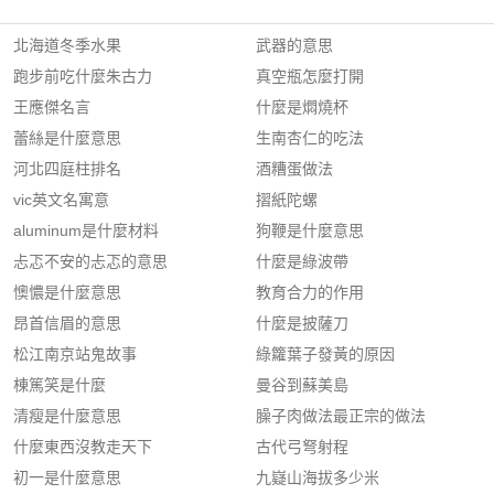
北海道冬季水果
武器的意思
跑步前吃什麼朱古力
真空瓶怎麼打開
王應傑名言
什麼是燜燒杯
蕾絲是什麼意思
生南杏仁的吃法
河北四庭柱排名
酒糟蛋做法
vic英文名寓意
摺紙陀螺
aluminum是什麼材料
狗鞭是什麼意思
忐忑不安的忐忑的意思
什麼是綠波帶
懊憹是什麼意思
教育合力的作用
昂首信眉的意思
什麼是披薩刀
松江南京站鬼故事
綠籮葉子發黃的原因
棟篤笑是什麼
曼谷到蘇美島
清瘦是什麼意思
臊子肉做法最正宗的做法
什麼東西沒教走天下
古代弓弩射程
初一是什麼意思
九嶷山海拔多少米