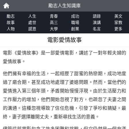
勵志人生知識庫
勵
勵志
人生
青春
成功
語錄
美文
故事
處世
高三
職場
演講
家教
人物
感恩
大學
創業
名言
更多
志
電影愛情故事
電影《愛情故事》是一部愛情電影，講述了一對年輕夫婦的
愛情故事。
他們擁有幸福的生活，一起經歷了甜蜜的熱戀期，成功地度
過了磨合期，甚至成功地處理了婆媳問題。然而，當他們的
愛情進入第三個年頭，矛盾開始慢慢浮現。由於生活壓力和
工作壓力的增加，他們開始忽視了對方，也疏忽了夫妻之間
的溝通。這種忽視導致了信任危機，引發了爭吵和猜疑。最
終，妻子選擇離開丈夫，重新尋找生活的意義。
儘管這部電影包含了許多困難和挑戰，但它仍然是一個充滿