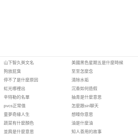
山下智久英文名
美國黑色星期五是什麼時候
狗放屁臭
至至怎麼念
停不了是什麼原因
清除水垢
虹光哪裡出
沉香如何造假
辛特勒的名單
抽青是什麼意思
pvcs正常值
怎麼跟siri聊天
童夢奇緣人生
想睡你意思
蔬菜有什麼顏色
油是什麼油
並肩是什麼意思
知人善用的故事