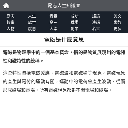
勵志人生知識庫
勵
勵志
人生
青春
成功
語錄
美文
故事
處世
高三
職場
演講
家教
人物
感恩
大學
創業
名言
更多
志
電磁是什麼意思
電磁是物理學中的一個基本概念，指的是物質展現出的電特
性和磁特性的統稱。
這些特性包括電磁感應、電磁波和電磁場等現象，電磁現象
的產生與電荷的運動有關，運動中的電荷會產生波動，從而
形成磁場和電場，所有電磁現象都離不開電場和磁場。