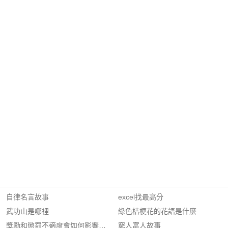
自律名言故事
excel找最高分
武功山是哪裡
綠色桔梗花的花語是什麼
獎勵和懲罰不適度會如何影響激勵效果?
窮人富人故事