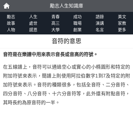
勵志人生知識庫
勵
勵志
人生
青春
成功
語錄
美文
故事
處世
高三
職場
演講
家教
人物
感恩
大學
創業
名言
更多
志
音符的意思
音符是在樂譜中用來表示音長或音高的符號。
在五線譜上，音符可以通過空心或實心的小橢圓形和特定的
附加符號來表示，簡譜上則使用阿拉伯數字1到7及特定的附
加符號來表示。音符的種類很多，包括全音符、二分音符、
四分音符、八分音符、十六分音符等，此外還有附點音符，
其時長約為原音符的一半。