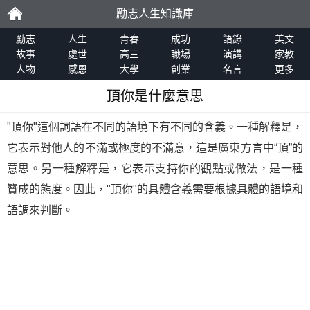
勵志人生知識庫
勵
勵志
人生
青春
成功
語錄
美文
故事
處世
高三
職場
演講
家教
人物
感恩
大學
創業
名言
更多
志
頂你是什麼意思
"頂你"這個詞語在不同的語境下有不同的含義。一種解釋是，
它表示對他人的不滿或極度的不滿意，這是廣東方言中“頂”的
意思。另一種解釋是，它表示支持你的觀點或做法，是一種
贊成的態度。因此，"頂你"的具體含義需要根據具體的語境和
語調來判斷。