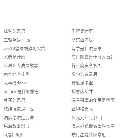
虞兮的意思
卍解是什麼
三衢味是 什麼
萃英山海拔
win10怎麼關掉防火墻
勾手是什麼意思
忍者是什麼
夏日幽靈是什麼故事?
世界名人成長故事
乾豆腐皮煮多久
南杏北杏比例
金句名言意思
故事機dcard
什麼是卡盟
mi bi vi是什麼意思
按摩床尺寸
赴死的意思
搜尋引擎的作用是什麼
核能發電是什麼
正印格男人
酒店怎麼定便宜
公元元年1月1日
屈原故事影片
做人靠能量做事靠氣場
lu是什麼姓
矮行星是什麼意思