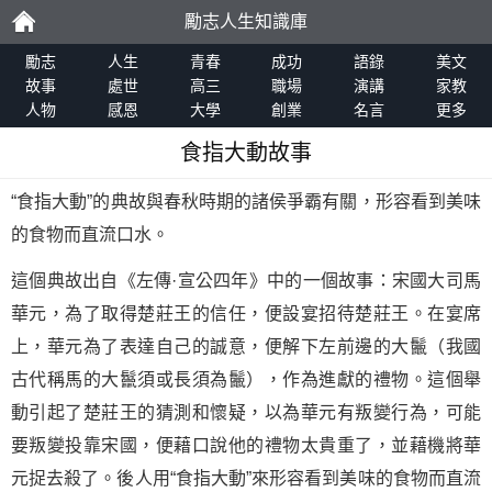
勵志人生知識庫
勵
勵志
人生
青春
成功
語錄
美文
故事
處世
高三
職場
演講
家教
人物
感恩
大學
創業
名言
更多
志
食指大動故事
“食指大動”的典故與春秋時期的諸侯爭霸有關，形容看到美味
的食物而直流口水。
這個典故出自《左傳·宣公四年》中的一個故事：宋國大司馬
華元，為了取得楚莊王的信任，便設宴招待楚莊王。在宴席
上，華元為了表達自己的誠意，便解下左前邊的大鬛（我國
古代稱馬的大鬣須或長須為鬛），作為進獻的禮物。這個舉
動引起了楚莊王的猜測和懷疑，以為華元有叛變行為，可能
要叛變投靠宋國，便藉口說他的禮物太貴重了，並藉機將華
元捉去殺了。後人用“食指大動”來形容看到美味的食物而直流