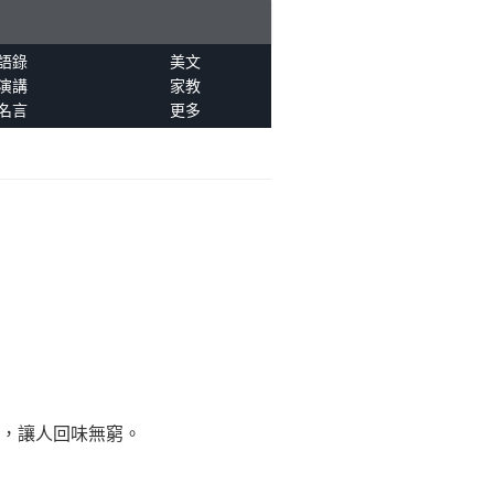
語錄
美文
演講
家教
名言
更多
續，讓人回味無窮。