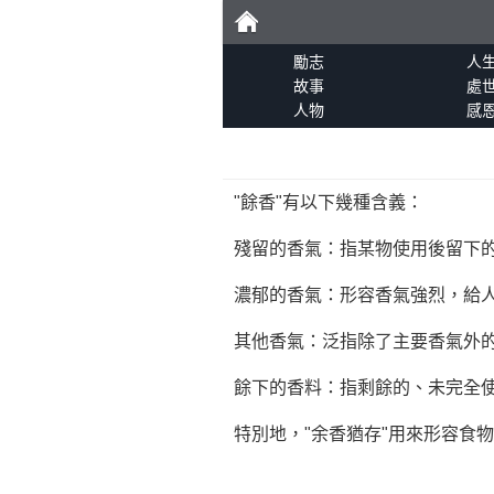
勵
勵志
人
故事
處
人物
感
志
"餘香"有以下幾種含義：
殘留的香氣：指某物使用後留下
濃郁的香氣：形容香氣強烈，給
其他香氣：泛指除了主要香氣外
餘下的香料：指剩餘的、未完全
特別地，"余香猶存"用來形容食