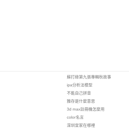
蘇打綠第九張專輯秋故事
ipa分析法模型
不能自己拼音
雅存是什麼意思
3d max註冊機怎麼用
color名言
深圳宜家在哪裡