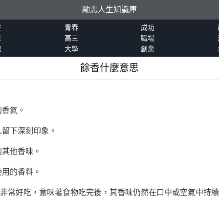
勵志人生知識庫
生
青春
成功
世
高三
職場
恩
大學
創業
餘香什麼意思
的香氣。
人留下深刻印象。
的其他香味。
使用的香料。
物非常好吃，意味著食物吃完後，其香味仍然在口中或空氣中持