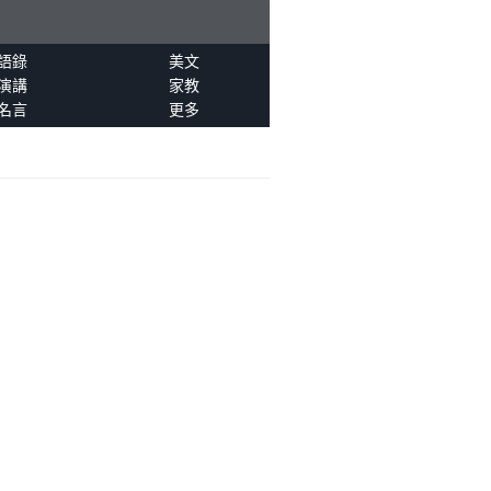
語錄
美文
演講
家教
名言
更多
。