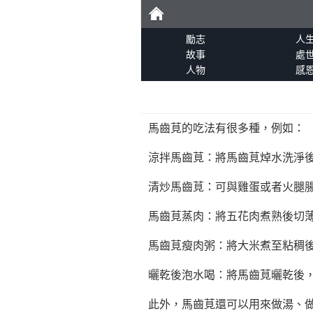
勵
勵志
人
故事
處
人物
感
志
馬齒莧的吃法有很多種，例如：
涼拌馬齒莧：將馬齒莧焯水洗淨
清炒馬齒莧：可與雞蛋或者火腿
馬齒莧蒸肉：將五花肉煮熟後切
馬齒莧瘦肉粥：將大米煮至粘稠
曬乾後泡水喝：將馬齒莧曬乾後
此外，馬齒莧還可以用來做湯、