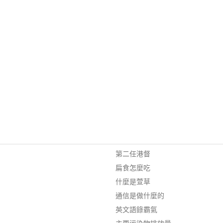
第二任港督
扁食怎麼吃
什麼是萱草
通信是做什麼的
英文語錄霸氣