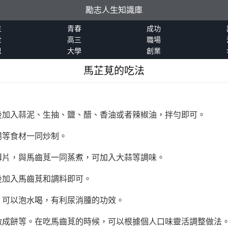
勵志人生知識庫
生
青春
成功
世
高三
職場
恩
大學
創業
馬芷莧的吃法
後加入蒜泥、生抽、鹽、醋、香油或者辣椒油，拌勻即可。
腸等食材一同炒制。
薄片，與馬齒莧一同蒸煮，可加入大蒜等調味。
後加入馬齒莧和調料即可。
，可以泡水喝，有利尿消腫的功效。
做成餅等。在吃馬齒莧的時候，可以根據個人口味靈活調整做法