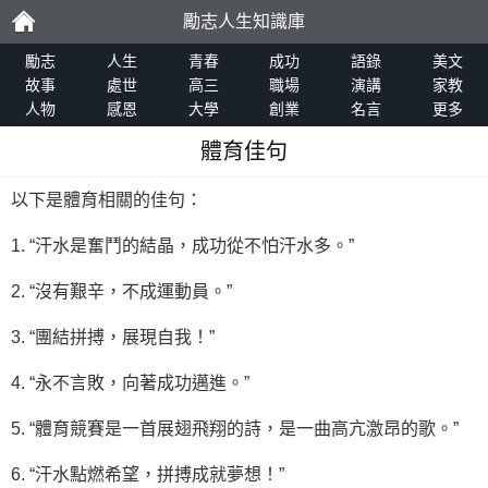
勵志人生知識庫
勵
勵志
人生
青春
成功
語錄
美文
故事
處世
高三
職場
演講
家教
人物
感恩
大學
創業
名言
更多
志
體育佳句
以下是體育相關的佳句：
1. “汗水是奮鬥的結晶，成功從不怕汗水多。”
2. “沒有艱辛，不成運動員。”
3. “團結拼搏，展現自我！”
4. “永不言敗，向著成功邁進。”
5. “體育競賽是一首展翅飛翔的詩，是一曲高亢激昂的歌。”
6. “汗水點燃希望，拼搏成就夢想！”