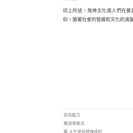
綜上所述，鬼神文化是人們在嘗
仰。隨著社會的發展和文化的演
定向能力
豬油渣做法
贏:人生是這樣煉成的