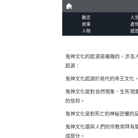
勵
勵志
人
故事
處
人物
感
志
鬼神文化的起源是複雜的，涉及
起源：
鬼神文化起源於商代的帝王文化
鬼神文化是對自然現象、生死現
的信仰。
鬼神文化是對死亡的神秘恐懼的
鬼神文化還與人們的宗教崇拜有
成部分。