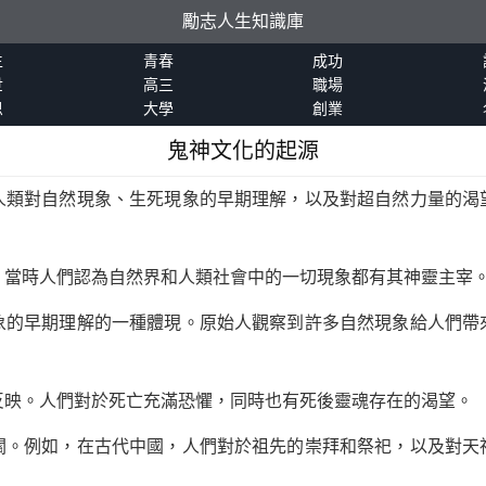
勵志人生知識庫
生
青春
成功
世
高三
職場
恩
大學
創業
鬼神文化的起源
人類對自然現象、生死現象的早期理解，以及對超自然力量的渴
，當時人們認為自然界和人類社會中的一切現象都有其神靈主宰
象的早期理解的一種體現。原始人觀察到許多自然現象給人們帶
反映。人們對於死亡充滿恐懼，同時也有死後靈魂存在的渴望。
關。例如，在古代中國，人們對於祖先的崇拜和祭祀，以及對天