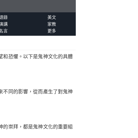
語錄
美文
演講
家教
名言
更多
望和恐懼。以下是鬼神文化的具體
。
來不同的影響，從而產生了對鬼神
神的崇拜，都是鬼神文化的重要組