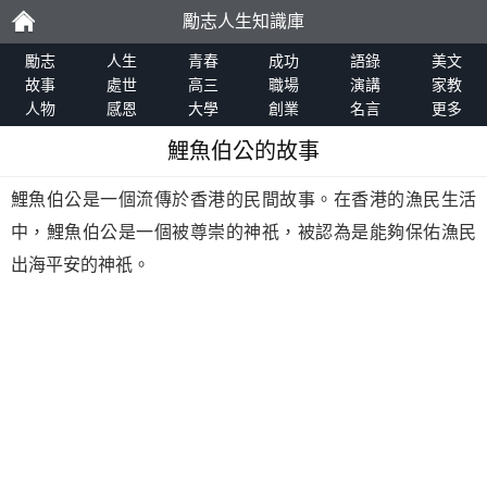
勵志人生知識庫
勵
勵志
人生
青春
成功
語錄
美文
故事
處世
高三
職場
演講
家教
人物
感恩
大學
創業
名言
更多
志
鯉魚伯公的故事
鯉魚伯公是一個流傳於香港的民間故事。在香港的漁民生活
中，鯉魚伯公是一個被尊崇的神祇，被認為是能夠保佑漁民
出海平安的神祇。