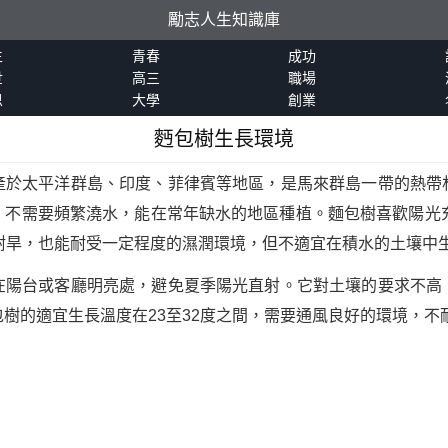
勵志人生知識庫
生
青春
成功
世
高三
職場
恩
大學
創業
麪包樹生長環境
產於太平洋群島、印度、菲律賓等地區，是馬來群島一帶的熱帶
，不需要頻繁澆水，能在常年缺水的地區種植。麵包樹喜歡陽光充
耐旱，也能耐受一定程度的濕潤環境，但不適宜在積水的土壤中
在陽台或客廳明亮處，避免夏季陽光直射。它對土壤的要求不高
樹的適宜生長溫度在23至32度之間，需要通風良好的環境，不