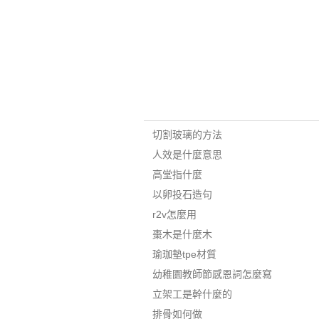
切割玻璃的方法
人效是什麼意思
高堂指什麼
以卵投石造句
r2v怎麼用
棗木是什麼木
瑜珈墊tpe材質
幼稚園教師節感恩詞怎麼寫
立架工是幹什麼的
排骨如何做