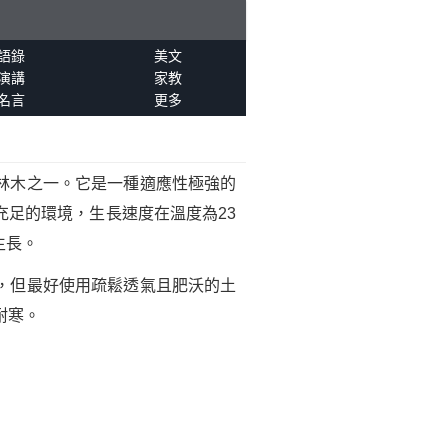
語錄
美文
演講
家教
名言
更多
林木之一。它是一種適應性極強的
足的環境，生長速度在溫度為23
生長。
，但最好使用疏鬆透氣且肥沃的土
耐寒。