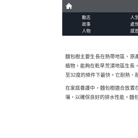
勵
勵志
人
故事
處
人物
感
志
麵包樹主要生長在熱帶地區，原
植物，能夠在乾旱荒漠地區生長
至32度的條件下最快。它耐熱、
在家庭養護中，麵包樹適合放置
壤，以確保良好的排水性能。麵包