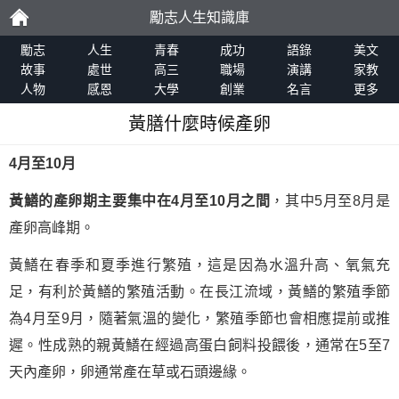
勵志人生知識庫
勵
勵志
人生
青春
成功
語錄
美文
故事
處世
高三
職場
演講
家教
人物
感恩
大學
創業
名言
更多
志
黃膳什麼時候產卵
4月至10月
黃鱔的產卵期主要集中在4月至10月之間
，其中5月至8月是
產卵高峰期。
黃鱔在春季和夏季進行繁殖，這是因為水溫升高、氧氣充
足，有利於黃鱔的繁殖活動。在長江流域，黃鱔的繁殖季節
為4月至9月，隨著氣溫的變化，繁殖季節也會相應提前或推
遲。性成熟的親黃鱔在經過高蛋白飼料投餵後，通常在5至7
天內產卵，卵通常產在草或石頭邊緣。