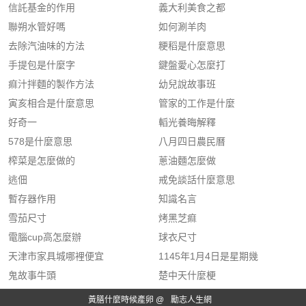
信託基金的作用
義大利美食之都
聯朔水管好嗎
如何涮羊肉
去除汽油味的方法
粳稻是什麼意思
手提包是什麼字
鍵盤愛心怎麼打
痲汁拌麵的製作方法
幼兒說故事班
寅亥相合是什麼意思
管家的工作是什麼
好奇一
轁光養晦解釋
578是什麼意思
八月四日農民曆
榨菜是怎麼做的
蔥油麵怎麼做
逃佃
戒免談話什麼意思
暫存器作用
知識名言
雪茄尺寸
烤黑芝痲
電腦cup高怎麼辦
球衣尺寸
天津市家具城哪裡便宜
1145年1月4日是星期幾
鬼故事牛頭
楚中天什麼梗
黃膳什麼時候產卵 @
勵志人生網