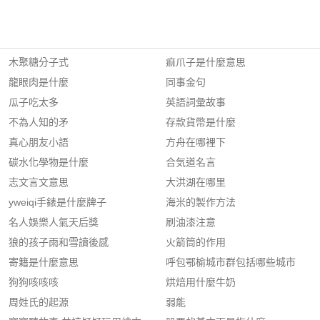
木聚糖分子式
痲爪子是什麼意思
龍眼肉是什麼
同事金句
瓜子吃太多
英語詞彙故事
不為人知的矛
存款貨幣是什麼
真心朋友小語
方舟在哪裡下
碳水化學物是什麼
合気道名言
志文言文意思
大洪湖在哪里
yweiqi手錶是什麼牌子
海米的製作方法
名人娛樂人氣天后獎
刷油漆注意
狼的孩子雨和雪讀後感
火箭筒的作用
寄籍是什麼意思
呼包鄂榆城市群包括哪些城市
狗狗咳咳咳
烘焙用什麼牛奶
周姓氏的起源
弱能