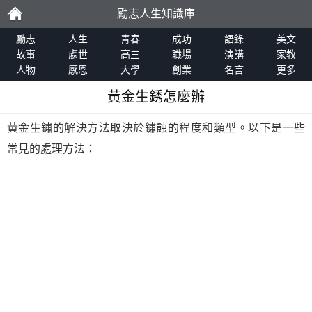
勵志人生知識庫
勵
勵志
人生
青春
成功
語錄
美文
故事
處世
高三
職場
演講
家教
人物
感恩
大學
創業
名言
更多
志
黃金生銹怎麼辦
黃金生鏽的解決方法取決於鏽蝕的程度和類型。以下是一些
常見的處理方法：