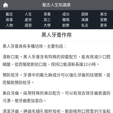
勵志人生知識庫
勵
勵志
人生
青春
成功
語錄
美文
故事
處世
高三
職場
演講
家教
人物
感恩
大學
創業
名言
更多
志
黑人牙膏作用
黑人牙膏具有多種功效，主要包括：
清新口氣。黑人牙膏含有特殊的抑菌配方，能有效減少口腔
細菌，從而幫助對抗口氣，保持口氣清新長達12小時。
預防蛀牙。牙膏中的氟化鈉成分可以強化牙齒的琺瑯質，從
而幫助預防蛀牙。
美白牙齒。採用特殊的美白配方，可以有效去除牙齒表面的
污漬，使牙齒更加潔白。
清潔牙齒。通過毛細孔吸附技術，幫助吸附口腔里的污垢和