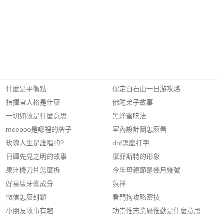
什麼是平衡點
保定白石山一日游攻略
指揮官人格是什麼
佛陀弟子故事
一切如故是什麼意思
黑蜂蜜吃法
meepoo是哪裡的牌子
室內設計圖怎麼看
玫瑰人生是誰唱的?
dnf怎麼打字
日磾先見之明的故事
靡菲斯特的形象
果汁機刀片怎麼拆
今年母親節是幾月幾號
好易康牙膏成分
氛祥
微信怎麼封鎖
看門狗攻略密技
小朋友故事有趣
功崇惟志業廣惟勤是什麼意思