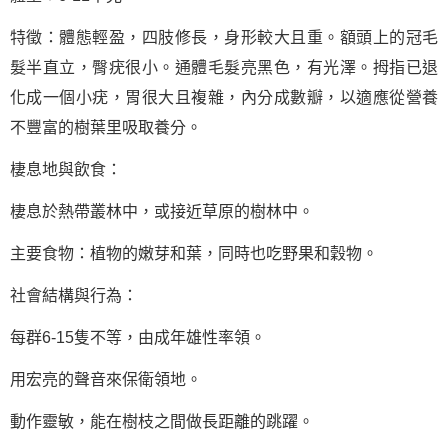
特徵：體態輕盈，四肢修長，身形較大且重。額頭上的冠毛
髮半直立，臀疣很小。通體毛髮亮黑色，有光澤。拇指已退
化成一個小疣，胃很大且複雜，內分成數瓣，以適應從營養
不豐富的樹葉里吸取養分。
棲息地與飲食：
棲息於熱帶叢林中，或接近草原的樹林中。
主要食物：植物的嫩芽和葉，同時也吃野果和穀物。
社會結構與行為：
每群6-15隻不等，由成年雄性率領。
用宏亮的聲音來保衛領地。
動作靈敏，能在樹枝之間做長距離的跳躍。