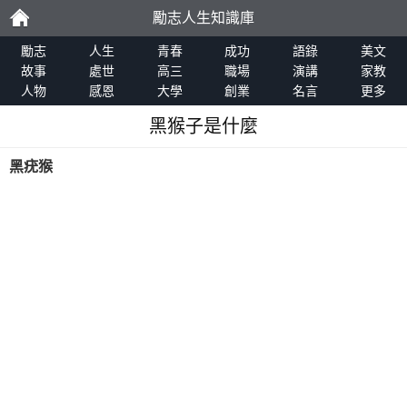
勵志人生知識庫
勵
勵志
人生
青春
成功
語錄
美文
故事
處世
高三
職場
演講
家教
人物
感恩
大學
創業
名言
更多
志
黑猴子是什麼
黑疣猴